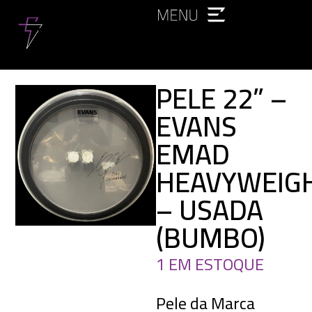
PELE 22” –
EVANS
EMAD
HEAVYWEIG
– USADA
(BUMBO)
1 EM ESTOQUE
Pele da Marca